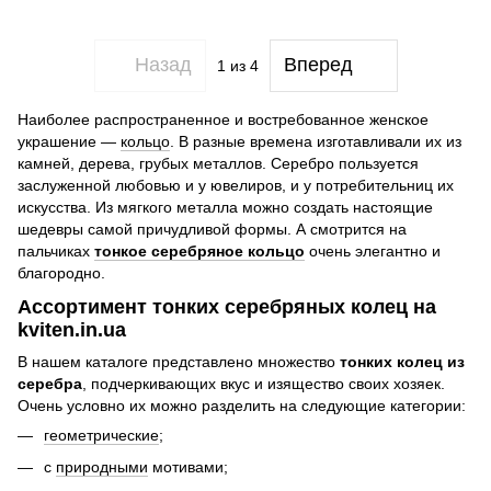
Назад
Вперед
1
из 4
Наиболее распространенное и востребованное женское
украшение —
кольцо
. В разные времена изготавливали их из
камней, дерева, грубых металлов. Серебро пользуется
заслуженной любовью и у ювелиров, и у потребительниц их
искусства. Из мягкого металла можно создать настоящие
шедевры самой причудливой формы. А смотрится на
пальчиках
тонкое серебряное кольцо
очень элегантно и
благородно.
Ассортимент тонких серебряных колец на
kviten.in.ua
В нашем каталоге представлено множество
тонких колец из
серебра
, подчеркивающих вкус и изящество своих хозяек.
Очень условно их можно разделить на следующие категории:
геометрические
;
с
природными
мотивами;