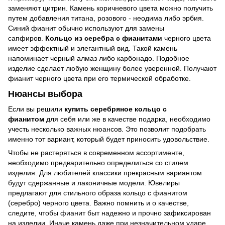
заменяют цитрин. Камень коричневого цвета можно получить
путем добавления титана, розового - неодима либо эрбия.
Синий фианит обычно используют для замены
сапфиров.
Кольцо из серебра с фианитами
черного цвета
имеет эффектный и элегантный вид. Такой камень
напоминает черный алмаз либо карбонадо. Подобное
изделие сделает любую женщину более уверенной. Получают
фианит черного цвета при его термической обработке.
Нюансы выбора
Если вы решили
купить серебряное кольцо с
фианитом
для себя или же в качестве подарка, необходимо
учесть несколько важных нюансов. Это позволит подобрать
именно тот вариант, который будет приносить удовольствие.
Чтобы не растеряться в современном ассортименте,
необходимо предварительно определиться со стилем
изделия. Для любителей классики прекрасным вариантом
будут сдержанные и лаконичные модели. Ювелиры
предлагают для стильного образа кольцо с фианитом
(серебро) черного цвета. Важно помнить и о качестве,
следите, чтобы фианит быт надежно и прочно зафиксирован
на изделии. Иначе камень даже при незначительном ударе