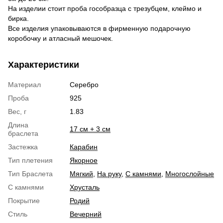
На изделии стоит проба гособразца с трезубцем, клеймо и
бирка.
Все изделия упаковываются в фирменную подарочную
коробочку и атласный мешочек.
Характеристики
Материал
Серебро
Проба
925
Вес, г
1.83
Длина
17 см + 3 см
браслета
Застежка
Карабин
Тип плетения
Якорное
Тип Браслета
Мягкий
,
На руку
,
С камнями
,
Многослойные
С камнями
Хрусталь
Покрытие
Родий
Стиль
Вечерний