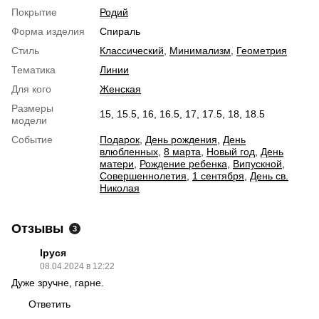
Покрытие
Родий
Форма изделия
Спираль
Стиль
Классический
,
Минимализм
,
Геометрия
Тематика
Линии
Для кого
Женская
Размеры
15, 15.5, 16, 16.5, 17, 17.5, 18, 18.5
модели
Событие
Подарок
,
День рождения
,
День
влюбленных
,
8 марта
,
Новый год
,
День
матери
,
Рождение ребенка
,
Випускной
,
Совершеннолетия
,
1 сентября
,
День св.
Николая
Отзывы
3
Іруся
08.04.2024 в 12:22
Дуже зручне, гарне.
Ответить