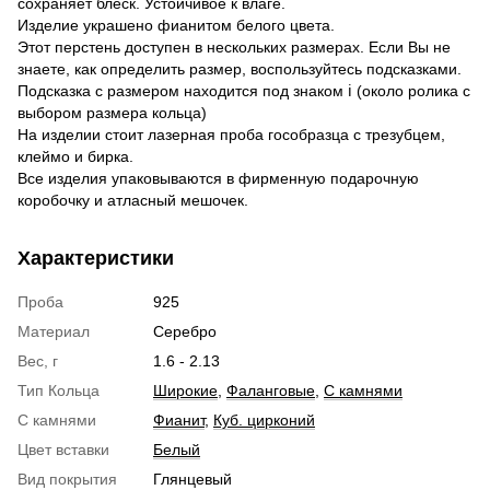
сохраняет блеск. Устойчивое к влаге.
Изделие украшено фианитом белого цвета.
Этот перстень доступен в нескольких размерах. Если Вы не
знаете, как определить размер, воспользуйтесь подсказками.
Подсказка с размером находится под знаком ℹ (около ролика с
выбором размера кольца)
На изделии стоит лазерная проба гособразца с трезубцем,
клеймо и бирка.
Все изделия упаковываются в фирменную подарочную
коробочку и атласный мешочек.
Характеристики
Проба
925
Материал
Серебро
Вес, г
1.6 - 2.13
Тип Кольца
Широкие
,
Фаланговые
,
С камнями
С камнями
Фианит
,
Куб. цирконий
Цвет вставки
Белый
Вид покрытия
Глянцевый