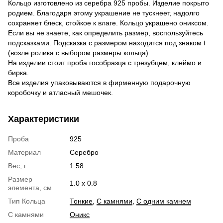
Кольцо изготовлено из серебра 925 пробы. Изделие покрыто
родием. Благодаря этому украшение не тускнеет, надолго
сохраняет блеск, стойкое к влаге. Кольцо украшено ониксом.
Если вы не знаете, как определить размер, воспользуйтесь
подсказками. Подсказка с размером находится под знаком ℹ
(возле ролика с выбором размеры кольца)
На изделии стоит проба гособразца с трезубцем, клеймо и
бирка.
Все изделия упаковываются в фирменную подарочную
коробочку и атласный мешочек.
Характеристики
Проба
925
Материал
Серебро
Вес, г
1.58
Размер
1.0 х 0.8
элемента, см
Тип Кольца
Тонкие
,
С камнями
,
С одним камнем
С камнями
Оникс