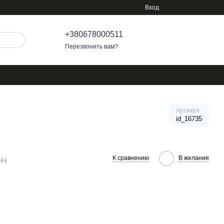
Вход
+380678000511
Перезвонить вам?
Артикул
id_16735
рн
К сравнению
В желания