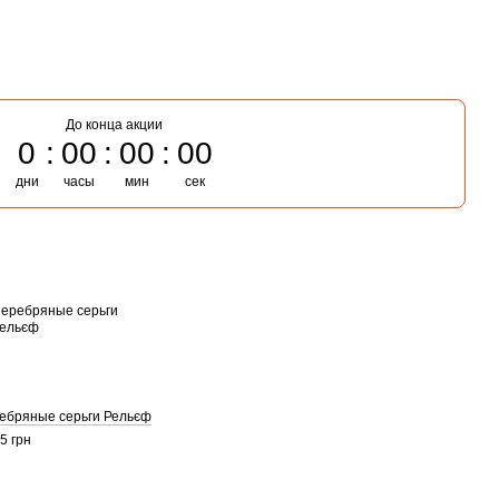
До конца акции
0
00
00
00
дни
часы
мин
сек
ебряные серьги Рельєф
5 грн