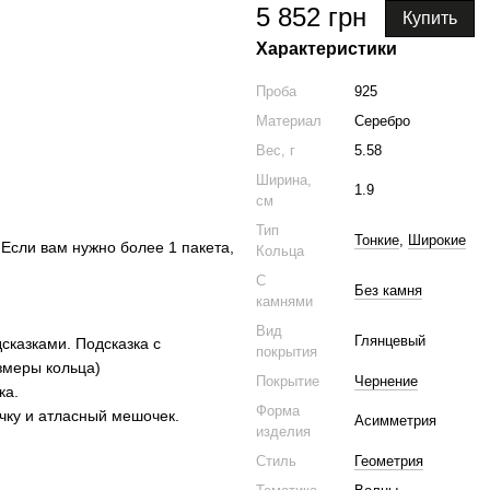
5 852 грн
Купить
Характеристики
Проба
925
Материал
Серебро
Вес, г
5.58
Ширина,
1.9
см
Тип
Тонкие
,
Широкие
 Если вам нужно более 1 пакета,
Кольца
С
Без камня
камнями
Вид
Глянцевый
дсказками. Подсказка с
покрытия
змеры кольца)
Покрытие
Чернение
ка.
Форма
ку и атласный мешочек.
Асимметрия
изделия
Стиль
Геометрия