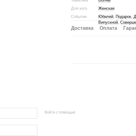
Тематика
Волны
Для кого
Женская
Событие
Юбилей
,
Подарок
,
Д
Випускной
,
Соверше
Доставка
Оплата
Гара
Войти с помощью