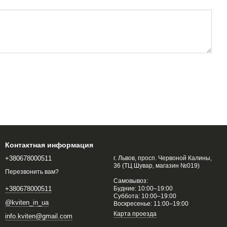
Контактная информация
+380678000511
г. Львов, просп. Червоной Калины,
36 (ТЦ Шувар, магазин №019)
Перезвонить вам?
Самовывоз:
Будние: 10:00–19:00
+380678000511
Суббота: 10:00–19:00
@kviten_in_ua
Воскресенье: 11:00–19:00
Карта проезда
info.kviten@gmail.com