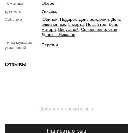
Тематика
Оберег
Для кого
Унисекс
Событие
Юбилей
,
Подарок
,
День рождения
,
День
влюбленных
,
8 марта
,
Новый год
,
День
матери
,
Випускной
,
Совершеннолетия
,
День св. Николая
Типы мужских
Перстни
украшений
Отзывы
Добавьте первый отзыв
Написать отзыв