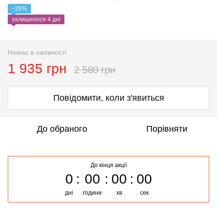
−25%
залишилося 4 дні
Немає в наявності
1 935 грн
2 580 грн
Повідомити, коли з'явиться
До обраного
Порівняти
До кінця акції
0
00
00
00
дні
години
хв
сек