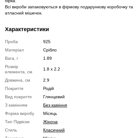
бірка.
Всі вироби запаковуються в фірмову подарункову коробочку та
атласний мішечок.
Характеристики
Проба
925
Матеріал
Срібло
Вага, г
1.89
Розмір
1.8 х 2.2
елемента, см
Довжина, см
2.9
Покриття
Родій
Вид покриття
Глянцевий
З камінням
Без каміння
Форма виробу
Місяць
Тип Підвіски
Жіноча
Стиль
Класичний