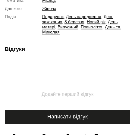
Тематика
Місяць
Для кого
Жіноча
Подія
Подарунок
,
День народження
,
День
закоханих
,
8 березня
,
Новий рік
,
День
матері
,
Випускний
,
Повноліття
,
День св.
Миколая
Відгуки
Додайте перший відгук
Написати відгук