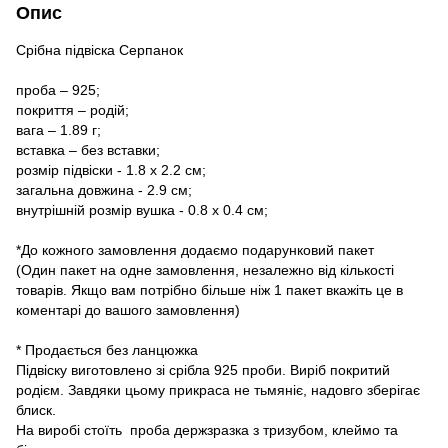
Опис
Срібна підвіска Серпанок
проба – 925;
покриття – родій;
вага – 1.89 г;
вставка – без вставки;
розмір підвіски - 1.8 х 2.2 см;
загальна довжина - 2.9 см;
внутрішній розмір вушка - 0.8 х 0.4 см;
*До кожного замовлення додаємо подарунковий пакет
(Один пакет на одне замовлення, незалежно від кількості
товарів. Якщо вам потрібно більше ніж 1 пакет вкажіть це в
коментарі до вашого замовлення)
* Продається без ланцюжка
Підвіску виготовлено зі срібла 925 проби. Виріб покритий
родієм. Завдяки цьому прикраса не тьмяніє, надовго зберігає
блиск.
На виробі стоїть проба держзразка з тризубом, клеймо та