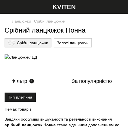
KVITEN
Ланцюжки
Срібні ланцюжки
Срібний ланцюжок Нонна
Срібні ланцюжки
Золоті ланцюжки
Фільтр
За популярністю
1
Тип плетіння
Немає товарів
Завдяки особливій вишуканості та ретельності виконання
срібний ланцюжок Нонна
стане відмінним доповненням до