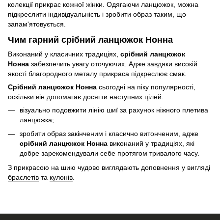
колекції прикрас кожної жінки. Одягаючи ланцюжок, можна
підкреслити індивідуальність і зробити образ таким, що
запам'ятовується.
Чим гарний срібний ланцюжок Нонна
Виконаний у класичних традиціях,
срібний ланцюжок
Нонна
забезпечить увагу оточуючих. Адже завдяки високій
якості благородного металу прикраса підкреслює смак.
Срібний ланцюжок Нонна
сьогодні на піку популярності,
оскільки він допомагає досягти наступних цілей:
візуально подовжити лінію шиї за рахунок ніжного плетива
ланцюжка;
зробити образ закінченим і класично витонченим, адже
срібний ланцюжок Нонна
виконаний у традиціях, які
добре зарекомендували себе протягом тривалого часу.
З прикрасою на шию чудово виглядають доповнення у вигляді
браслетів
та
кулонів
.