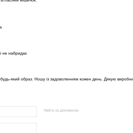
 атласний мішечок.
а
лі не набридає
 будь-який образ. Ношу із задоволенням кожен день. Дякую виробнико
Увійти за допомогою