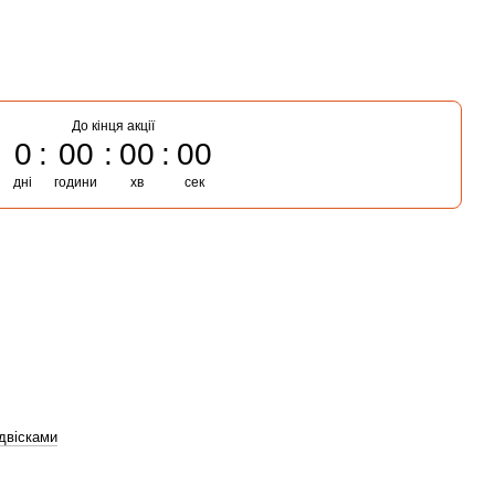
До кінця акції
0
00
00
00
дні
години
хв
сек
ідвісками