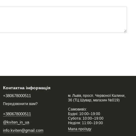
Контактна інформація
+380678000511
м. Львів, просп. Червоної Калини,
36 (ТЦ Шувар, магазин №019)
Передзвонити вам?
Самовивіз:
Будні: 10:00–19:00
+380678000511
Субота: 10:00–19:00
@kviten_in_ua
Неділя: 11:00–19:00
Мапа проїзду
info.kviten@gmail.com