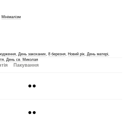
,
Мінімалізм
родження
,
День закоханих
,
8 березня
,
Новий рік
,
День матері
,
тя
,
День св. Миколая
нтія
Пакування