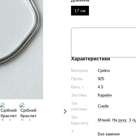
17 см
Характеристики
Матеріал
Срібло
Проба
925
Вага, г
4.5
Застібка
Карабін
Тип
Снейк
плетіння
Тип
М'який
,
На руку
,
З п
Браслету
З
Без каміння