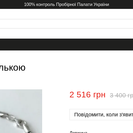
100% контроль Пробірної Палати України
улькою
2 516 грн
3 400 г
Повідомити, коли з'яви
Довжина