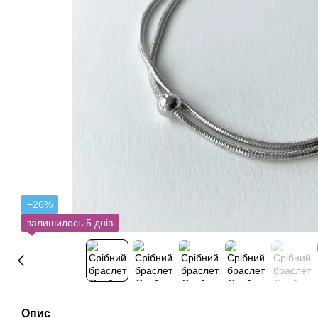
−26%
залишилось 5 днів
Опис