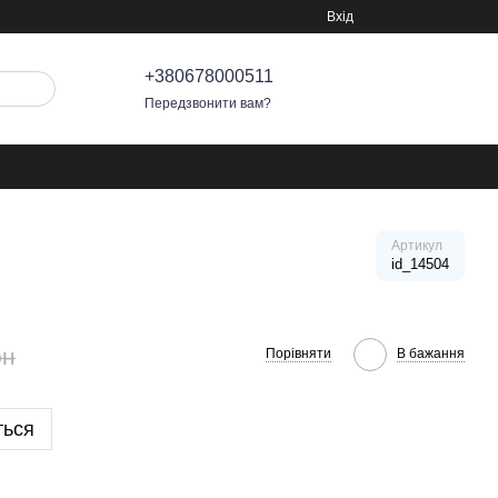
Вхід
+380678000511
Передзвонити вам?
Артикул
id_14504
рн
Порівняти
В бажання
ться