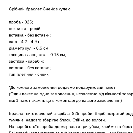
Срібний браслет Снейк з кулею
проба - 925;
покриття - родій;
вставка - без вставки;
вага - 4.2 - 4.9 г;
діаметр кулі - 0.5 см;
товщина ланцюжка - 0.15 см;
застібка - карабін;
вставка - без вставки;
тип плетіння - снейк;
*До кожного замовлення додаємо подарунковий пакет
(Один пакет на одне замовлення, незалежно від кількості това
ніж 1 пакет вкажіть це в коментарі до вашого замовлення)
Браслет виготовлений зі срібла 925 проби. Виріб покритий род
тьмяніє, надовго зберігає блиск. Стійка до вологи.
На виробі стоїть проба держзразка з тризубом, клеймо та бірка