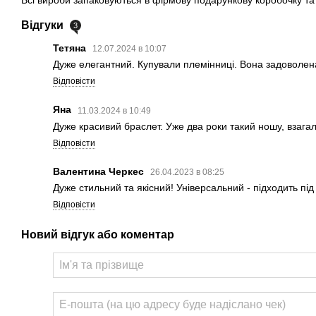
Всі вироби запаковуються в фірмову подарункову коробочку та
Відгуки
3
Тетяна
12.07.2024 в 10:07
Дуже елегантний. Купували племінниці. Вона задоволен
Відповісти
Яна
11.03.2024 в 10:49
Дуже красивий браслет. Уже два роки такий ношу, взага
Відповісти
Валентина Черкес
26.04.2023 в 08:25
Дуже стильний та якісний! Універсальний - підходить під
Відповісти
Новий відгук або коментар