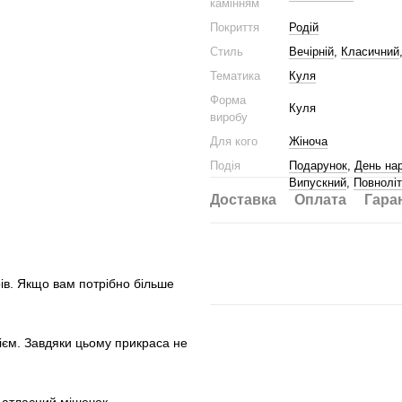
камінням
Покриття
Родій
Стиль
Вечірній
,
Класичний
Тематика
Куля
Форма
Куля
виробу
Для кого
Жіноча
Подія
Подарунок
,
День на
Випускний
,
Повноліт
Доставка
Оплата
Гара
рів. Якщо вам потрібно більше
ієм. Завдяки цьому прикраса не
.