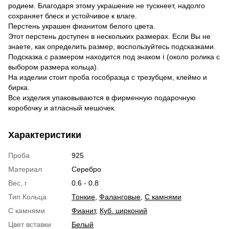
родием. Благодаря этому украшение не тускнеет, надолго
сохраняет блеск и устойчивое к влаге.
Перстень украшен фианитом белого цвета.
Этот перстень доступен в нескольких размерах. Если Вы не
знаете, как определить размер, воспользуйтесь подсказками.
Подсказка с размером находится под знаком ℹ (около ролика с
выбором размера кольца).
На изделии стоит проба гособразца с трезубцем, клеймо и
бирка.
Все изделия упаковываются в фирменную подарочную
коробочку и атласный мешочек.
Характеристики
Проба
925
Материал
Серебро
Вес, г
0.6 - 0.8
Тип Кольца
Тонкие
,
Фаланговые
,
С камнями
С камнями
Фианит
,
Куб. цирконий
Цвет вставки
Белый