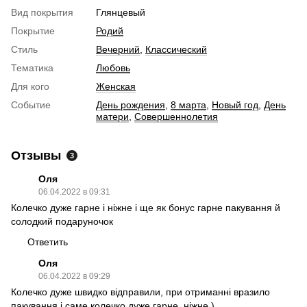
Вид покрытия
Глянцевый
Покрытие
Родий
Стиль
Вечерний
,
Классический
Тематика
Любовь
Для кого
Женская
Событие
День рождения
,
8 марта
,
Новый год
,
День
матери
,
Совершеннолетия
Отзывы
3
Оля
06.04.2022 в 09:31
Колечко дуже гарне і ніжне і ще як бонус гарне пакування й
солодкий подаруночок
Ответить
Оля
06.04.2022 в 09:29
Колечко дуже швидко відправили, при отриманні вразило
пакування і саме колечко дуже гарне, ніжне )