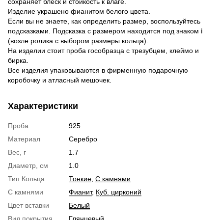
сохраняет блеск и стойкость к влаге.
Изделие украшено фианитом белого цвета.
Если вы не знаете, как определить размер, воспользуйтесь
подсказками. Подсказка с размером находится под знаком ℹ
(возле ролика с выбором размеры кольца).
На изделии стоит проба гособразца с трезубцем, клеймо и
бирка.
Все изделия упаковываются в фирменную подарочную
коробочку и атласный мешочек.
Характеристики
Проба
925
Материал
Серебро
Вес, г
1.7
Диаметр, см
1.0
Тип Кольца
Тонкие
,
С камнями
С камнями
Фианит
,
Куб. цирконий
Цвет вставки
Белый
Вид покрытия
Глянцевый