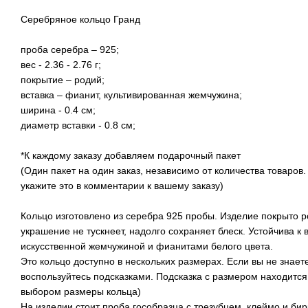
Серебряное кольцо Гранд
проба серебра – 925;
вес - 2.36 - 2.76 г;
покрытие – родий;
вставка – фианит, культивированная жемчужина;
ширина - 0.4 см;
диаметр вставки - 0.8 см;
*К каждому заказу добавляем подарочный пакет
(Один пакет на один заказ, независимо от количества товаров.
укажите это в комментарии к вашему заказу)
Кольцо изготовлено из серебра 925 пробы. Изделие покрыто 
украшение не тускнеет, надолго сохраняет блеск. Устойчива к
искусственной жемчужиной и фианитами белого цвета.
Это кольцо доступно в нескольких размерах. Если вы не знает
воспользуйтесь подсказками. Подсказка с размером находится 
выбором размеры кольца)
На изделии стоит проба гособразца с трезубцем, клеймо и бир