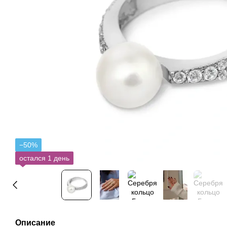
−50%
остался 1 день
Описание