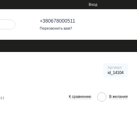
Вход
+380678000511
Перезвонить вам?
Артикул
id_14104
рн
К сравнению
В желания