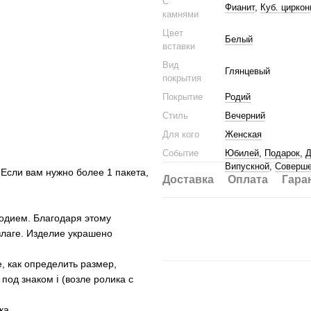
С
Фианит
,
Куб. циркон
камнями
Цвет
Белый
вставки
Вид
Глянцевый
покрытия
Покрытие
Родий
Стиль
Вечерний
Для кого
Женская
Событие
Юбилей
,
Подарок
,
Д
Випускной
,
Соверше
 Если вам нужно более 1 пакета,
Доставка
Оплата
Гара
родием. Благодаря этому
 влаге. Изделие украшено
е, как определить размер,
под знаком ℹ (возле ролика с
ка.