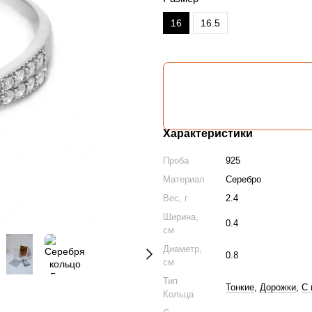
16
16.5
Характеристики
Проба
925
Материал
Серебро
Вес, г
2.4
Ширина,
0.4
см
Диаметр,
0.8
см
Тип
Тонкие
,
Дорожки
,
С 
Кольца