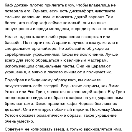
Каф должен плотно прилегать к уху, чтобы владелица не
потеряла его. Однако, если есть дискомфорт, чувствуете
сильное давление, лучше поискать другой вариант. Тем
более, что выбор каф сейчас немалый, они на пике
популярности и среди молодежи, и среди зрелых женщин.
Нельзя одевать какие-либо украшения в спортзал или
бассейн. Пот портит их. А хранить лучше в шкатулке или в
специальном органайзере. Не забывайте об уходе за
серебряными украшениями. Кафы не исключение. Лучше
всего для этого обращаться к ювелирным мастерам,
использующим специальные пасты. Они не царапают
украшения, а мягко и ласково очищают и полируют их.
Подобрав к обыденному образу каф, вы сможете
почувствовать себя звездой. Ведь такие актрисы, как Эмма
Уотсон или Ева Грин, являются поклонницей кафов. Еву Грин
неоднократно видели в образе с кафом на ухо, украшенным
бриллиантами. Эмме нравится кафы Repossi без лишних
деталей. Они имитируют обычный пирсинг. Поскольку Эмма
Уотсон обожает романтические образы, такое украшение
очень уместно.
Советуем не копировать звезд, а только вдохновляться ими.