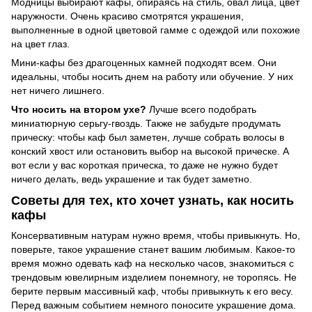
Модницы выбирают кафы, опираясь на стиль, овал лица, цвет
наружности. Очень красиво смотрятся украшения,
выполненные в одной цветовой гамме с одеждой или похожие
на цвет глаз.
Мини-кафы без драгоценных камней подходят всем. Они
идеальны, чтобы носить днем на работу или обучение. У них
нет ничего лишнего.
Что носить на втором ухе?
Лучше всего подобрать
миниатюрную серьгу-гвоздь. Также не забудьте продумать
прическу: чтобы каф был заметен, лучше собрать волосы в
конский хвост или остановить выбор на высокой прическе. А
вот если у вас короткая прическа, то даже не нужно будет
ничего делать, ведь украшение и так будет заметно.
Советы для тех, кто хочет узнать, как носить
кафы
Консервативным натурам нужно время, чтобы привыкнуть. Но,
поверьте, такое украшение станет вашим любимым. Какое-то
время можно одевать каф на несколько часов, знакомиться с
трендовым ювелирным изделием понемногу, не торопясь. Не
берите первым массивный каф, чтобы привыкнуть к его весу.
Перед важным событием немного поносите украшение дома.