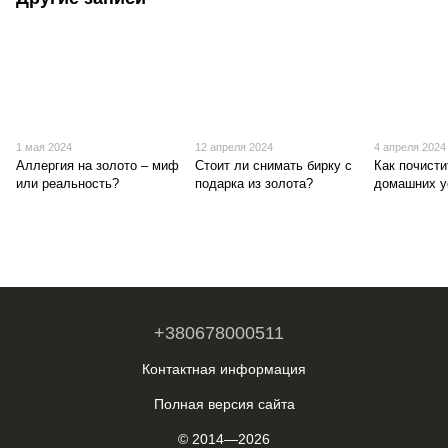
1 мая 2024
12 апреля 2024
4 апреля 2024
Аллергия на золото – миф
Стоит ли снимать бирку с
Как почисти
или реальность?
подарка из золота?
домашних у
+380678000511
Контактная информация
Полная версия сайта
© 2014—2026