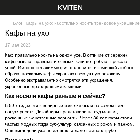
KVITEN
Блог
Кафы на ухо: как стильно носить трендовое украшение
Кафы на ухо
17 мая 2023
Каф правильно носить на одном ухе. В отличие от сережек,
кафы бывают правыми и левыми. Они не требуют прокола
ушей. Именно эта асимметрия становится изюминкой любого
образа, поскольку кафы украшают всю ушную раковину.
Особенно экстравагантно смотрятся эти украшения,
украшенные драгоценными камнями.
Как носили кафы раньше и сейчас?
В 50-х годах эти ювелирные изделия были на самом пике
популярности. Дизайнеры представили на суд модниц
роскошные женственные варианты. Через 30 лет кафы стали
частью модных тогда субкультур, связанных с роком и панком.
Они выглядели уже не изящно, а даже немного грубо.
Виды каф