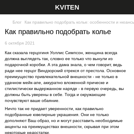
KVITEN
Блог
Как правильно подобрать колье: особенности и нюансы
Как правильно подобрать колье
6 октября 2021
Как сказала герцогиня Уоллис Симпсон, женщина всегда
должна выглядеть так, словно ее только что вынули из
подарочной коробки. А эта дама знала, о чем говорит, ведь
ради нее герцог Виндзорский отрекся от престола. Основное
преимущество привлекательной внешности - не только в
удачном мейк-апе, аккуратно вложенной прическе и
стилистически выдержанном наряде - в первую очередь, вы
должны быть уверены в себе. Тогда и окружающие
почувствуют ваше обаяние.
Ничто так не придает уверенности, как правильно
подобранные ювелирные украшения. Они не только
дополняют Ваш образ, но и могут расставить необходимые
акценты на преимуществах внешности, скрывая при этом
некоторые недостатки.