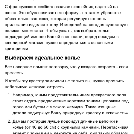
С французского «collier» означает «ошейник, надетый на
шею». Это обусловливает его форму - на таком убранстве
обязательно застежка, которая регулирует степень
прилегания изделия к телу. И моделей на сегодня существует
великое множество. Чтобы узнать, как выбрать колье,
подходящий именно Вашей внешности, перед походом в
ювелирный магазин нужно определиться с основными
критериями.
Выбираем идеальное колье
Все наверное помнят поговорку, что у каждого возраста - своя
прелесть.
И чтобы эту красоту замечали не только вы, нужно проявить
небольшую женскую хитрость.
Например, юным представительницам прекрасного пола
стоит отдать предпочтение коротким тонким цепочкам под
горло или бусам с мелкого жемчуга. Такие изящные
детали подчеркнут Вашу природную красоту и «свежесть».
Дамам постарше лучше подойдут длинные цепочки и
колье (от 46 до 60 см) с крупными камнями. Перетаскивая
акцент с зоны шеи и декольте на себя, они таким образом