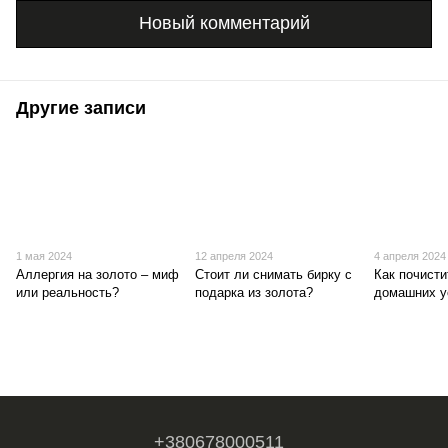
Новый комментарий
Другие записи
1 мая 2024
12 апреля 2024
4 апреля 2024
Аллергия на золото – миф
Стоит ли снимать бирку с
Как почисти
или реальность?
подарка из золота?
домашних у
+380678000511