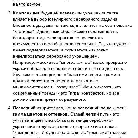
на что другое.
Комплекция
будущей владелицы украшения также
влияет на выбор ювелирного серебряного изделия.
Внешность девушки или женщины влияет на соотношение
"картинки". Идеальный образ можно сформировать
благодаря тому, если правильно просчитать
преимущества и особенности красавицы. То, что нужно -
имеет подчеркиваться, а скрываться - выгодно
нивелироваться серебряной украшением.
Например, массивное "многоэтажные" колье прекрасно
украсит образ для вечернего события. Но не для всех.
Хрупким красавицам, с небольшими параметрами и
прямым силуэтом советуем дарить что-то
минималистичное и "воздушное". Можно сказать, что
современные тренды - это "игра" контрастов, но все
должно быть в пределах разумного.
Последний из критериев, но не последний по важности -
гамма цветов и оттенков
. Самый легкий путь - это
учитывать цвет глаз обладательницы серебряной
украшения: голубые, зеленые, серые или оттенки -
"хамелеоны". И будьте осторожны с "темными" глазами.