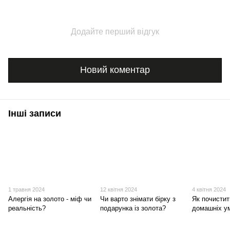
Додайте перший відгук
Новий коментар
Інші записи
1 травня 2024
12 квітня 2024
4 квітня 2024
Алергія на золото - міф чи
Чи варто знімати бірку з
Як почистит
реальність?
подарунка із золота?
домашніх у