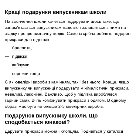
Кращі подарунки випускникам школи
На закінчення школи хочеться подарувати щось таке, що
запам'ятається випускникам надовго і залишиться з ними на
згадку про цю визначну подію. Саме із срібла роблять недорогі
прикраси для підлітків::
браслети
;
підвіски
;
каблучки
;
сережки
тощо.
Є як ювелірні вироби з камінням, так і без нього. Краще, якщо
випускнику чи випускниці подарувати мінімалістичні прикраси,
невеликі, лаконічні. Важливо, щоб у підлітка вироблявся
гарний смак. Вчіть комбінувати прикраси з одягом. В одному
образі має бути не більше 2-3 ювелірних виробів.
Подарунок випускнику школи. Що
сподобається юнакові?
Дарувати прикраси можна і хлопцям. Подивіться у каталозі