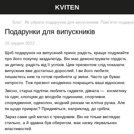
KVITEN
Блог
Як обрати подарунки для випускників: Пам'ятні подарун
Подарунки для випускників
15 грудня 2022
Щоб подарунок на випускний приніс радість, краще подумайте
про його покупку заздалегідь. Він має демонструвати гордість
за дитину, радість від її успіхів. Цим презентом слід показати:
випускник вже достатньо дорослий. І ви його любите,
пишаєтесь ним та готові прийняти ці зміни. Часто це буває
непросто. Тож презент неодмінно покращить ваші відносини.
Звісно, старші підлітки люблять гаджети, дівчата — косметику
та одяг, хлопцям до вподоби годинники, спортивне
спорядження, одеколон, модний рюкзак чи елітна ручка. Але
як щодо прикрас? Придивіться, наприклад, до срібла.
Зараз саме цей метал є трендовим. Він не тільки виглядає
стильно, а й здавна був оберегом, має низку лікувальних
властивостей.