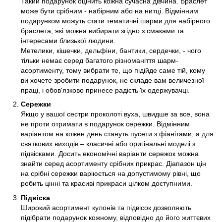
Такий подарунок оцінить кожна сучасна дівчина. Браслет
може бути срібним - набірним або на нитці. Відмінним
подарунком можуть стати тематичні шарми для набірного
браслета, які можна вибирати згідно з смаками та
інтересами близької людини.
Метелики, кішечки, дельфіни, бантики, сердечки, - чого
тільки немає серед багатого різноманіття шарм-
асортименту, тому вибрати те, що підійде саме тій, кому
ви хочете зробити подарунок, не складе вам величезної
праці, і обов'язково принесе радість їх одержувачці.
Сережки
Якщо у вашої сестри проколоті вуха, швидше за все, вона
не проти отримати в подарунок сережки. Відмінним
варіантом на кожен день стануть пусети з фіанітами, а для
святкових виходів – класичні або оригінальні моделі з
підвісками. Досить економічні варіанти сережок можна
знайти серед асортименту срібних прикрас. Діапазон цін
на срібні сережки варіюється на допустимому рівні, що
робить цінні та красиві прикраси цілком доступними.
Підвіска
Широкий асортимент кулонів та підвісок дозволяють
підібрати подарунок кожному, відповідно до його життєвих