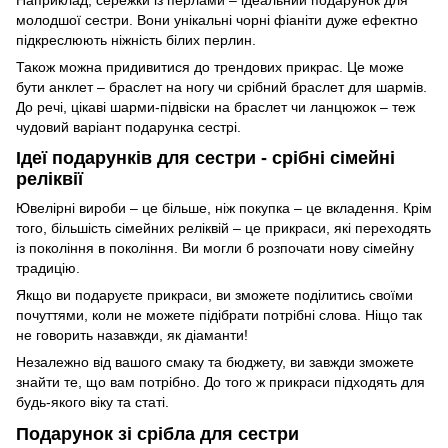
молодшої сестри. Вони унікальні чорні фіаніти дуже ефектно
підкреслюють ніжність білих перлин.
Також можна придивитися до трендових прикрас. Це може
бути анклет – браслет на ногу чи срібний браслет для шармів.
До речі, цікаві шарми-підвіски на браслет чи ланцюжок – теж
чудовий варіант подарунка сестрі.
Ідеї подарунків для сестри - срібні сімейні
реліквії
Ювелірні вироби – це більше, ніж покупка – це вкладення. Крім
того, більшість сімейних реліквій – це прикраси, які переходять
із покоління в покоління. Ви могли б розпочати нову сімейну
традицію.
Якщо ви подаруєте прикраси, ви зможете поділитись своїми
почуттями, коли не можете підібрати потрібні слова. Ніщо так
не говорить назавжди, як діаманти!
Незалежно від вашого смаку та бюджету, ви завжди зможете
знайти те, що вам потрібно. До того ж прикраси підходять для
будь-якого віку та статі.
Подарунок зі срібла для сестри