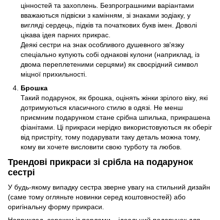
цінностей та захоплень. Безпрограшними варіантами
вважаються підвіски з камінням, зі знаками зодіаку, у
вигляді сердець, підків та початкових букв імен. Доволі
цікава ідея парних прикрас.
Деякі сестри на знак особливого душевного зв'язку
спеціально купують собі однакові кулони (наприклад, із
двома переплетеними серцями) як своєрідний символ
міцної прихильності.
Брошка
Такий подарунок, як брошка, оцінять жінки зрілого віку, які
дотримуються класичного стилю в одязі. Не менш
приємним подарунком стане срібна шпилька, прикрашена
фіанітами. Ці прикраси нерідко використовуються як оберіг
від пристріту, тому подарувати таку деталь можна тому,
кому ви хочете висловити свою турботу та любов.
Трендові прикраси зі срібла на подарунок
сестрі
У будь-якому випадку сестра зверне увагу на стильний дизайн
(саме тому огляньте новинки серед коштовностей) або
оригінальну форму прикраси.
Наприклад, сережки із перлами – ідеальний подарунок для