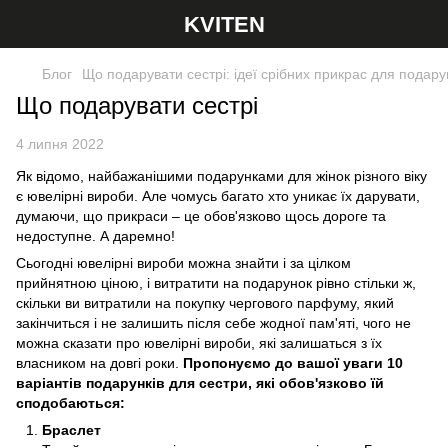
KVITEN
Блог
Що подарувати сестрі: ідеї срібних прикрас для подару
Що подарувати сестрі
4 липня 2022
Як відомо, найбажанішими подарунками для жінок різного віку
є ювелірні вироби. Але чомусь багато хто уникає їх дарувати,
думаючи, що прикраси – це обов'язково щось дороге та
недоступне. А даремно!
Сьогодні ювелірні вироби можна знайти і за цілком
прийнятною ціною, і витратити на подарунок рівно стільки ж,
скільки ви витратили на покупку чергового парфуму, який
закінчиться і не залишить після себе жодної пам'яті, чого не
можна сказати про ювелірні вироби, які залишаться з їх
власником на довгі роки.
Пропонуємо до вашої уваги 10
варіантів подарунків для сестри, які обов'язково їй
сподобаються:
Браслет