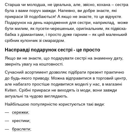
Старша чи молодша, не ідеальна, але, звісно, кохана – сестра
була з вами поруч завжди. Напевно, ви добре знаєте, які
прикраси їй подобаються! А якщо не знаєте, то це відчуєте.
Подарунок на день народження для сестри, наприклад, може
бути милим, як пусети-черешеньки, оригінальним, як підвіска-
бабка з діамантами, і просто дуже гарним – як цей маленький
срібник кулончик зі смарагдом.
Насправді подарунок сестрі - це просто
Якщо ви не знаєте, що подарувати сестрі на знаменну дату,
зверніть увагу на коштовності.
Сучасний асортимент дозволяє підібрати презент практично
до будь-якого приводу. Можна відправитися в торговий центр,
але набагато простіше подивитися моделі у нас, в магазині
Kviten. Срібні прикраси не виходять із моди, вони завжди
актуальні та чудово виглядають.
Найбільшою популярністю користуються такі види:
сережки
;
хрестики;
браслети
;