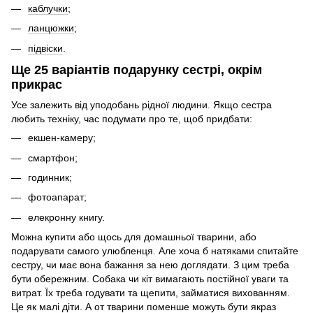
каблучки
;
ланцюжки
;
підвіски
.
Ще 25 варіантів подарунку сестрі, окрім
прикрас
Усе залежить від уподобань рідної людини. Якщо сестра
любить техніку, час подумати про те, щоб придбати:
екшен-камеру;
смартфон;
годинник;
фотоапарат;
елекронну книгу.
Можна купити або щось для домашньої тварини, або
подарувати самого улюбленця. Але хоча б натяками спитайте
сестру, чи має вона бажання за нею доглядати. З цим треба
бути обережним. Собака чи кіт вимагають постійної уваги та
витрат. Їх треба годувати та щепити, займатися вихованням.
Це як малі діти. А от тварини поменше можуть бути якраз