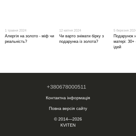
1 травня 2024
12 квітня 2024
5 березня 202
Алергія на золото - міф чи
Чи варто знімати бірку з
Подарунок 
реальність?
подарунка із золота?
матері: 30+
ідей
+380678000511
Контактна інформація
Повна версія сайту
© 2014—2026
KVITEN