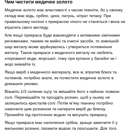
Чим чистити медичне золото
Медичне золото має властивості з часом темніти, бо у своєму
складі має мідь, срібло, цинк, латунь, нітрат титану. При
правильному носінні з прикрасою нічого не станеться і вона не
втратить свого вигляду.
Але якщо прикраса буде взаємодіяти з активними хімічними
речовинами, такими як мийні та очисні засоби, то зовнішній
шар металу може зруйнуватись і утвориться потемніння
металу. Також прикраси з медичного металу не люблять
хлорованої води, морської, тому при купанні у басейні чи і
морі знімайте їх.
Якщо виріб з медичного матеріалу, все ж, втратив блиск та
потемнів, потрібно знати, як почистити медичне золото в
домашніх умовах.
Візьміть 1/3 склянки оцту та змішайте його з чайною ложкою
солі. Перемішайте та процідіть розчин, щоб у ньому не
залишилось кристалів солі. Потім м’яку тканину потрібно
намочити цим розчином та натирати виріб до блиску.
Промийте під проточною водою та висушіть прикрасу.
Якщо прикраса має напилення срібла, краще замочити її у
мильному розчині, промити водою та просушити. Для того,