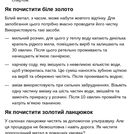
Як почистити біле золото
Білий метал, з часом, може набути жовтого відтінку. Для
запобігання цього потрібно вчасно проводити його чистку.
Використовують такі засоби:
мильний розчин, для цього у теплу воду капають декілька
крапель рідкого мила, поміщають виріб та залишають на
30 хвилин. Після цього ретельно промивають та
начищають м’якою ганчіркою;
харчову соду, яку змішують з невеликою кількістю води,
щоб утворилась паста. Цю суміш наносять зубною щіткою
на виріб та обережно чистять. Після промивають водою;
аміак використовують при сильних забрудненнях. Візьміть
одну частину аміаку на шість частин води, змішайте та
замочіть прикрасу у розчині. Після 10 хвилин промийте та
натріть м’якою тканиною.
Як почистити золотий ланцюжок
У салонах ланцюжки чистять за допомогою ультразвуку. Але
ця процедура не безкоштовна і навіть дорога. Як чистити
дорогоцінний метал в домашніх умовах?