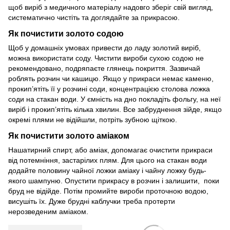
щоб виріб з медичного матеріалу надовго зберіг свій вигляд,
систематично чистіть та доглядайте за прикрасою.
Як почистити золото содою
Щоб у домашніх умовах привести до ладу золотий виріб,
можна використати соду. Чистити вироби сухою содою не
рекомендовано, подряпаєте глянець покриття. Зазвичай
роблять розчин чи кашицю. Якщо у прикраси немає каменю,
прокип’ятіть її у розчині соди, концентрацією столова ложка
соди на стакан води. У ємність на дно покладіть фольгу, на неї
виріб і прокип’ятіть кілька хвилин. Все забруднення зійде, якщо
окремі плями не відійшли, потріть зубною щіткою.
Як почистити золото аміаком
Нашатирний спирт, або аміак, допомагає очистити прикраси
від потемніння, застарілих плям. Для цього на стакан води
додайте половину чайної ложки аміаку і чайну ложку будь-
якого шампуню. Опустити прикрасу в розчин і залишити, поки
бруд не відійде. Потім промийте вироби проточною водою,
висушіть їх. Дуже брудні каблучки треба протерти
нерозведеним аміаком.