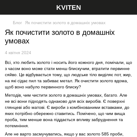
KVITEN
Блог
Як почистити золото в домашніх умовах
Як почистити золото в домашніх
умовах
4 квітня 2024
Всі, хто любить золото і носить його кожного дня, помічали, що
з часом воно може стати менш блискучим, втратити первинне
сяйво. Це відбувається тому, що людське тіло виділяє пот, жир,
на які сідає пил та забиває метал. Як очистити золото вдома,
щоб воно набуло первинного блиску?
Методів, чим чистити золото в домашніх умовах, багато. Але
не всі вони підходять однаково для всіх виробів. Є поверхні
глянцеві або матові. Є вироби з комбінованими вставками, до
яких потрібно обережно ставитись. Помічено, що чим вища
проба, тим менше вона піддається впливу забруднення та
потемніння.
Але не варто засмучуватись, якщо у вас золото 585 проби,