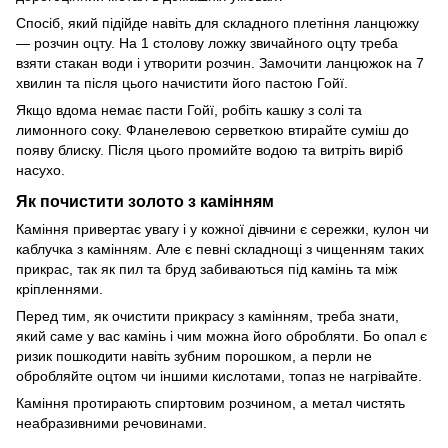
Спосіб, який підійде навіть для складного плетіння ланцюжку
— розчин оцту. На 1 столову ложку звичайного оцту треба
взяти стакан води і утворити розчин. Замочити ланцюжок на 7
хвилин та після цього начистити його пастою Гойї.
Якщо вдома немає пасти Гойї, робіть кашку з солі та
лимонного соку. Фланелевою серветкою втирайте суміш до
появу блиску. Після цього промийте водою та витріть виріб
насухо.
Як почистити золото з камінням
Каміння привертає увагу і у кожної дівчини є сережки, кулон чи
каблучка з камінням. Але є певні складнощі з чищенням таких
прикрас, так як пил та бруд забиваються під камінь та між
кріпленнями.
Перед тим, як очистити прикрасу з камінням, треба знати,
який саме у вас камінь і чим можна його обробляти. Бо опал є
ризик пошкодити навіть зубним порошком, а перли не
обробляйте оцтом чи іншими кислотами, топаз не нагрівайте.
Каміння протирають спиртовим розчином, а метал чистять
неабразивними речовинами.