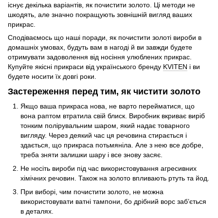
існує декілька варіантів, як почистити золото. Ці методи не
шкодять, але значно покращують зовнішній вигляд ваших
прикрас.
Сподіваємось що наші поради, як почистити золоті вироби в
домашніх умовах, будуть вам в нагоді й ви завжди будете
отримувати задоволення від носіння улюблених прикрас.
Купуйте якісні прикраси від українського бренду
KVITEN
і ви
будете носити їх довгі роки.
Застереження перед тим, як чистити золото
Якщо ваша прикраса нова, не варто перейматися, що
вона раптом втратила свій блиск. Виробник вкриває виріб
тонким полірувальним шаром, який надає товарного
вигляду. Через деякий час ця речовина стирається і
здається, що прикраса потьмяніла. Але з нею все добре,
треба зняти залишки шару і все знову засяє.
Не носіть вироби під час використовування агресивних
хімічних речовин. Також на золото впливають ртуть та йод.
При виборі, чим почистити золото, не можна
використовувати ватні тампони, бо дрібний ворс заб’ється
в деталях.