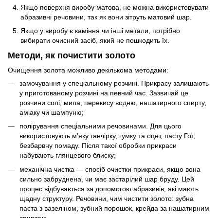
Якщо поверхня виробу матова, не можна використовувати
абразивні речовини, так як вони зітруть матовий шар.
Якщо у виробу є каміння чи інші метали, потрібно
вибирати очисний засіб, який не пошкодить їх.
Методи, як почистити золото
Очищення золота можливо декількома методами:
замочування у спеціальному розчині. Прикрасу залишають
у приготованому розчині на певний час. Зазвичай це
розчини солі, мила, перекису водню, нашатирного спирту,
аміаку чи шампуню;
полірування спеціальними речовинами. Для цього
використовують м’яку ганчірку, гумку та оцет, пасту Гої,
безбарвну помаду. Після такої обробки прикраси
набувають глянцевого блиску;
механічна чистка — спосіб очистки прикраси, якщо вона
сильно забруднена, чи має застарілий шар бруду. Цей
процес відбувається за допомогою абразивів, які мають
щадну структуру. Речовини, чим чистити золото: зубна
паста з вазеліном, зубний порошок, крейда за нашатирним
спиртом.